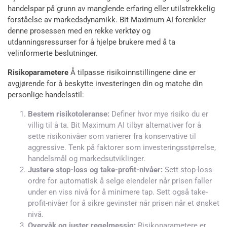
handelspar på grunn av manglende erfaring eller utilstrekkelig
forståelse av markedsdynamikk. Bit Maximum AI forenkler
denne prosessen med en rekke verktøy og
utdanningsressurser for å hjelpe brukere med å ta
velinformerte beslutninger.
Risikoparametere
Å tilpasse risikoinnstillingene dine er
avgjørende for å beskytte investeringen din og matche din
personlige handelsstil:
Bestem risikotoleranse:
Definer hvor mye risiko du er
villig til å ta. Bit Maximum AI tilbyr alternativer for å
sette risikonivåer som varierer fra konservative til
aggressive. Tenk på faktorer som investeringsstørrelse,
handelsmål og markedsutviklinger.
Justere stop-loss og take-profit-nivåer:
Sett stop-loss-
ordre for automatisk å selge eiendeler når prisen faller
under en viss nivå for å minimere tap. Sett også take-
profit-nivåer for å sikre gevinster når prisen når et ønsket
nivå.
Overvåk og juster regelmessig:
Risikoparametere er