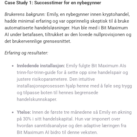
Case Study 1: Successtimer for en nybegynner
Brukerens bakgrunn:
Emily, en nybegynner innen kryptohandel,
hadde minimal erfaring og var opprinnelig skeptisk til å bruke
automatiserte handelsløsninger. Hun ble med i Bit Maximum
AI under betafasen, tiltrukket av den lovede nullprovisjonen og
det brukervennlige grensesnittet.
Erfaring og resultater:
Innledende installasjon:
Emily fulgte Bit Maximum AIs
trinn-for-trinn-guide for å sette opp sine handelspair og
justere risikoparametere. Den intuitive
installasjonsprosessen hjalp henne med å føle seg trygg
og tilpasse boten til hennes begrensede
handelskunnskaper.
Ytelse:
Innen de første tre månedene så Emily en økning
på 30% i sitt handelskapital. Hun var imponert over
hvordan sanntidsanalyse og den adaptive læringen fra
Bit Maximum AI bidro til denne veksten.