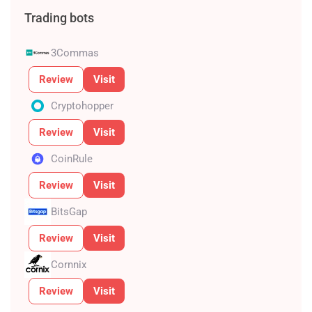
Trading bots
3Commas
Review
Visit
Cryptohopper
Review
Visit
CoinRule
Review
Visit
BitsGap
Review
Visit
Cornnix
Review
Visit