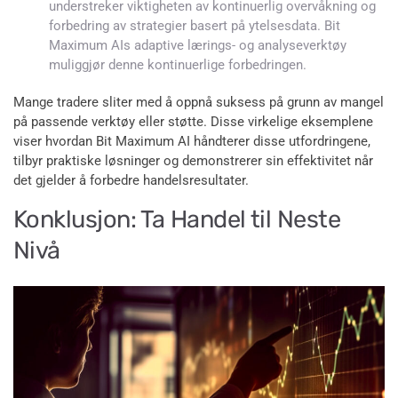
understreker viktigheten av kontinuerlig overvåkning og
forbedring av strategier basert på ytelsesdata. Bit
Maximum AIs adaptive lærings- og analyseverktøy
muliggjør denne kontinuerlige forbedringen.
Mange tradere sliter med å oppnå suksess på grunn av mangel
på passende verktøy eller støtte. Disse virkelige eksemplene
viser hvordan Bit Maximum AI håndterer disse utfordringene,
tilbyr praktiske løsninger og demonstrerer sin effektivitet når
det gjelder å forbedre handelsresultater.
Konklusjon: Ta Handel til Neste
Nivå