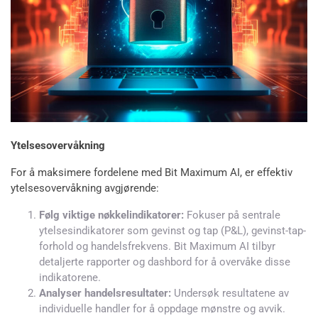
Ytelsesovervåkning
For å maksimere fordelene med Bit Maximum AI, er effektiv
ytelsesovervåkning avgjørende:
Følg viktige nøkkelindikatorer:
Fokuser på sentrale
ytelsesindikatorer som gevinst og tap (P&L), gevinst-tap-
forhold og handelsfrekvens. Bit Maximum AI tilbyr
detaljerte rapporter og dashbord for å overvåke disse
indikatorene.
Analyser handelsresultater:
Undersøk resultatene av
individuelle handler for å oppdage mønstre og avvik.