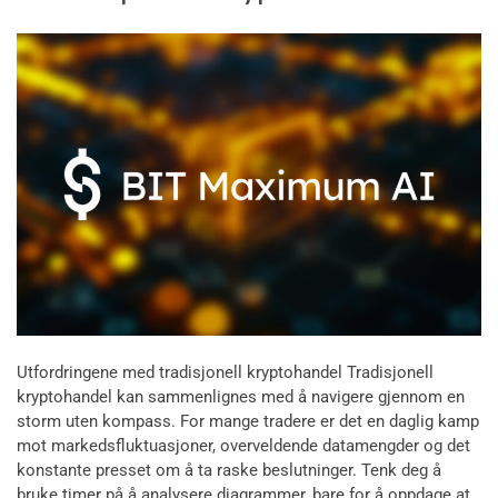
Utfordringene med tradisjonell kryptohandel Tradisjonell
kryptohandel kan sammenlignes med å navigere gjennom en
storm uten kompass. For mange tradere er det en daglig kamp
mot markedsfluktuasjoner, overveldende datamengder og det
konstante presset om å ta raske beslutninger. Tenk deg å
bruke timer på å analysere diagrammer, bare for å oppdage at