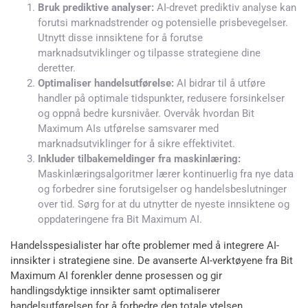
Bruk prediktive analyser:
AI-drevet prediktiv analyse kan
forutsi marknadstrender og potensielle prisbevegelser.
Utnytt disse innsiktene for å forutse
marknadsutviklinger og tilpasse strategiene dine
deretter.
Optimaliser handelsutførelse:
AI bidrar til å utføre
handler på optimale tidspunkter, redusere forsinkelser
og oppnå bedre kursnivåer. Overvåk hvordan Bit
Maximum AIs utførelse samsvarer med
marknadsutviklinger for å sikre effektivitet.
Inkluder tilbakemeldinger fra maskinlæring:
Maskinlæringsalgoritmer lærer kontinuerlig fra nye data
og forbedrer sine forutsigelser og handelsbeslutninger
over tid. Sørg for at du utnytter de nyeste innsiktene og
oppdateringene fra Bit Maximum AI.
Handelsspesialister har ofte problemer med å integrere AI-
innsikter i strategiene sine. De avanserte AI-verktøyene fra Bit
Maximum AI forenkler denne prosessen og gir
handlingsdyktige innsikter samt optimaliserer
handelsutførelsen for å forbedre den totale ytelsen.