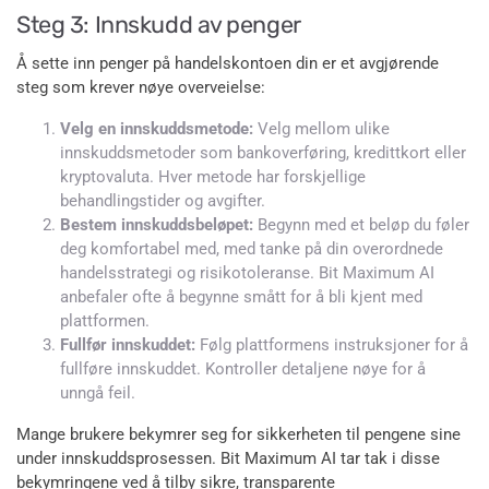
Steg 3: Innskudd av penger
Å sette inn penger på handelskontoen din er et avgjørende
steg som krever nøye overveielse:
Velg en innskuddsmetode:
Velg mellom ulike
innskuddsmetoder som bankoverføring, kredittkort eller
kryptovaluta. Hver metode har forskjellige
behandlingstider og avgifter.
Bestem innskuddsbeløpet:
Begynn med et beløp du føler
deg komfortabel med, med tanke på din overordnede
handelsstrategi og risikotoleranse. Bit Maximum AI
anbefaler ofte å begynne smått for å bli kjent med
plattformen.
Fullfør innskuddet:
Følg plattformens instruksjoner for å
fullføre innskuddet. Kontroller detaljene nøye for å
unngå feil.
Mange brukere bekymrer seg for sikkerheten til pengene sine
under innskuddsprosessen. Bit Maximum AI tar tak i disse
bekymringene ved å tilby sikre, transparente