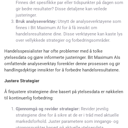
Finnes det spesifikke par eller tidspunkter på dagen som
gir bedre resultater? Disse detaljene kan veilede
justeringer.
Bruk analyseverktøy:
Utnytt de analyseverktøyene som
finnes i Bit Maximum AI for å få innsikt om
handelsresultatene dine. Disse verktøyene kan kaste lys
over vellykkede strategier og forbedringsområder.
Handelsspesialister har ofte problemer med å tolke
ytelsesdata og gjøre informerte justeringer. Bit Maximum AIs
omfattende analyseverktøy forenkler denne prosessen og gir
handlingsdyktige innsikter for å forbedre handelsresultatene.
Justere Strategier
Å finjustere strategiene dine basert på ytelsesdata er nøkkelen
til kontinuerlig forbedring:
Gjennomgå og revider strategier:
Revider jevnlig
strategiene dine for å sikre at de er i tråd med aktuelle
markedsforhold. Juster parametere som inngangs- og
utgangspunkter basert på aktuelle ytelsesdata.