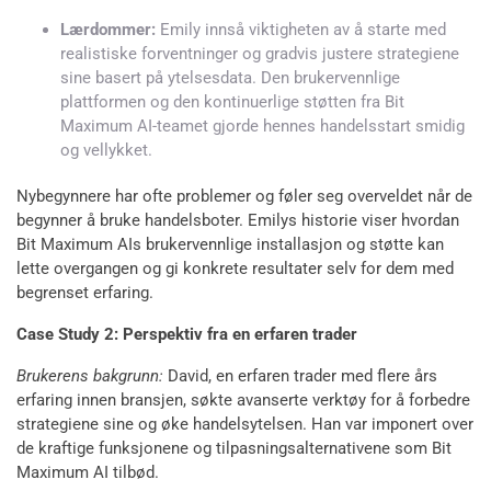
Lærdommer:
Emily innså viktigheten av å starte med
realistiske forventninger og gradvis justere strategiene
sine basert på ytelsesdata. Den brukervennlige
plattformen og den kontinuerlige støtten fra Bit
Maximum AI-teamet gjorde hennes handelsstart smidig
og vellykket.
Nybegynnere har ofte problemer og føler seg overveldet når de
begynner å bruke handelsboter. Emilys historie viser hvordan
Bit Maximum AIs brukervennlige installasjon og støtte kan
lette overgangen og gi konkrete resultater selv for dem med
begrenset erfaring.
Case Study 2: Perspektiv fra en erfaren trader
Brukerens bakgrunn:
David, en erfaren trader med flere års
erfaring innen bransjen, søkte avanserte verktøy for å forbedre
strategiene sine og øke handelsytelsen. Han var imponert over
de kraftige funksjonene og tilpasningsalternativene som Bit
Maximum AI tilbød.