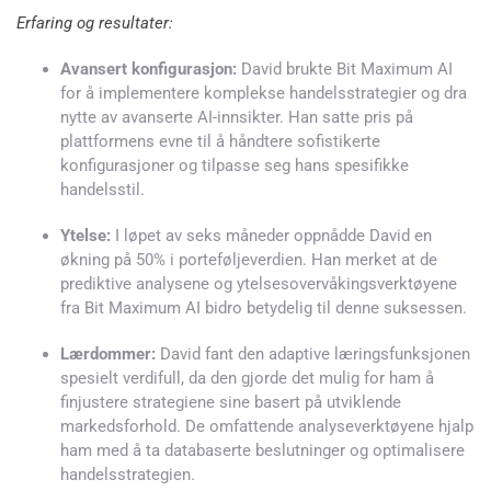
Erfaring og resultater:
Avansert konfigurasjon:
David brukte Bit Maximum AI
for å implementere komplekse handelsstrategier og dra
nytte av avanserte AI-innsikter. Han satte pris på
plattformens evne til å håndtere sofistikerte
konfigurasjoner og tilpasse seg hans spesifikke
handelsstil.
Ytelse:
I løpet av seks måneder oppnådde David en
økning på 50% i porteføljeverdien. Han merket at de
prediktive analysene og ytelsesovervåkingsverktøyene
fra Bit Maximum AI bidro betydelig til denne suksessen.
Lærdommer:
David fant den adaptive læringsfunksjonen
spesielt verdifull, da den gjorde det mulig for ham å
finjustere strategiene sine basert på utviklende
markedsforhold. De omfattende analyseverktøyene hjalp
ham med å ta databaserte beslutninger og optimalisere
handelsstrategien.