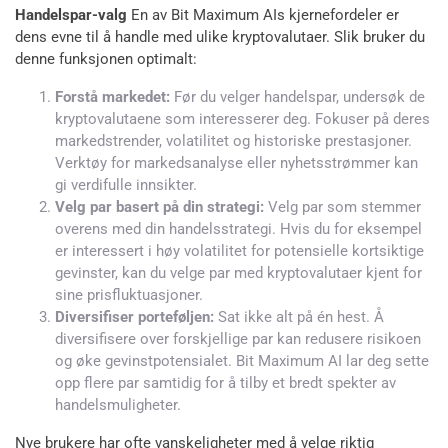
Handelspar-valg
En av Bit Maximum AIs kjernefordeler er
dens evne til å handle med ulike kryptovalutaer. Slik bruker du
denne funksjonen optimalt:
Forstå markedet:
Før du velger handelspar, undersøk de
kryptovalutaene som interesserer deg. Fokuser på deres
markedstrender, volatilitet og historiske prestasjoner.
Verktøy for markedsanalyse eller nyhetsstrømmer kan
gi verdifulle innsikter.
Velg par basert på din strategi:
Velg par som stemmer
overens med din handelsstrategi. Hvis du for eksempel
er interessert i høy volatilitet for potensielle kortsiktige
gevinster, kan du velge par med kryptovalutaer kjent for
sine prisfluktuasjoner.
Diversifiser porteføljen:
Sat ikke alt på én hest. Å
diversifisere over forskjellige par kan redusere risikoen
og øke gevinstpotensialet. Bit Maximum AI lar deg sette
opp flere par samtidig for å tilby et bredt spekter av
handelsmuligheter.
Nye brukere har ofte vanskeligheter med å velge riktig