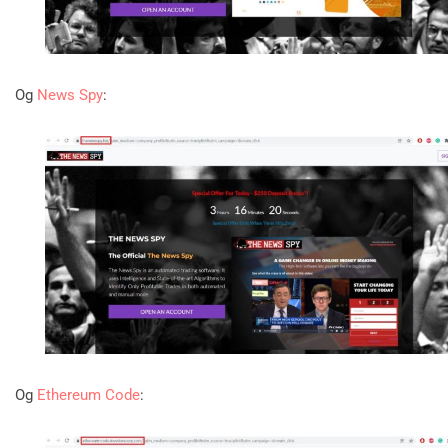
Og
News Spy
:
Og
Ethereum Code
: