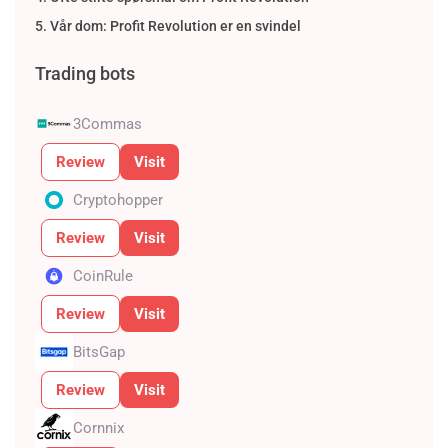
Vår dom: Profit Revolution er en svindel
Trading bots
3Commas
Review
Visit
Cryptohopper
Review
Visit
CoinRule
Review
Visit
BitsGap
Review
Visit
Cornnix